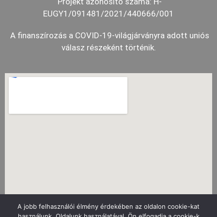
Projekt azonosító száma: H-
EUGY1/091481/2021/440666/001
A finanszírozás a COVID-19-világjárványra adott uniós
válasz részeként történik.
A jobb felhasználói élmény érdekében az oldalon cookie-kat
használunk. Oldalunk használatával, Ön elfogadja a cookie-k