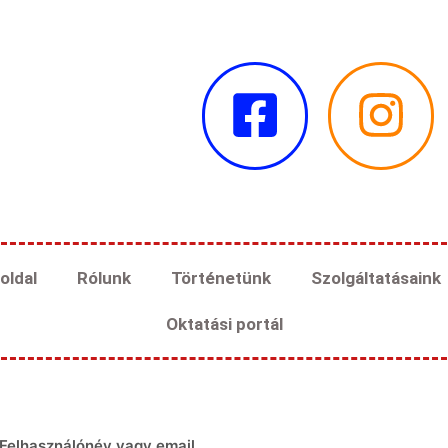
oldal
Rólunk
Történetünk
Szolgáltatásaink
Oktatási portál
Felhasználónév vagy email